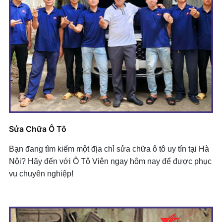
+ Mở nhóm...
Hộp Số K310 Crolla Altis
Bộ Lá Thép Isuzu
Bộ gioăng U140
Lọc dầu số Huyndai
Hộp Số Ford, BT 50
Bộ Lá Thép Altis
Gioăng đáy cát te hộp số
Lọc dầu số Lexus 350
Hộp Số Mitsu
+ Mở nhóm...
Gioăng đáy hộp số LEXUS 570 - GX460 - LS460
Lọc dầu số LS 460
+ Mở nhóm...
+ Mở nhóm...
Lọc dầu số Mazda 3
+ Mở nhóm...
Sửa Chữa Ô Tô
Bạn đang tìm kiếm một địa chỉ sửa chữa ô tô uy tín tại Hà
Nội? Hãy đến với Ô Tô Viên ngay hôm nay để được phục
vụ chuyên nghiệp!