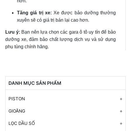
hơn.
Tăng giá trị xe:
Xe được bảo dưỡng thường
xuyên sẽ có giá trị bán lại cao hơn.
Lưu ý:
Bạn nên lựa chọn các gara ô tô uy tín để bảo
dưỡng xe, đảm bảo chất lượng dịch vụ và sử dụng
phụ tùng chính hãng.
DANH MỤC SẢN PHẨM
PISTON
Bộ thép KIA FORTE
GIOĂNG
BỘ THÉP WIGO
Bộ gioăng hộp số
LỌC DẦU SỐ